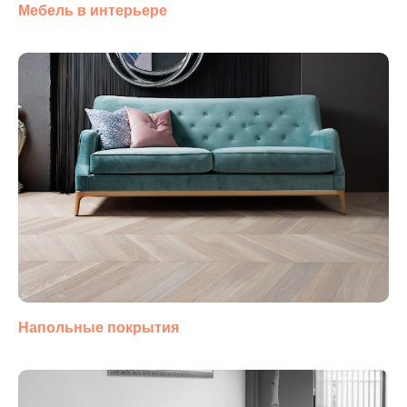
Мебель в интерьере
Напольные покрытия