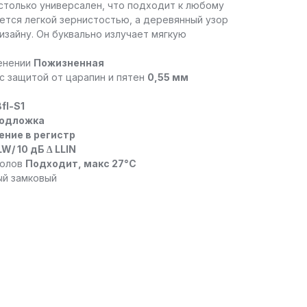
столько универсален, что подходит к любому
ется легкой зернистостью, а деревянный узор
изайну. Он буквально излучает мягкую
менении
Пожизненная
с защитой от царапин и пятен
0,55 мм
Bfl-S1
подложка
ение в регистр
LW/ 10 дБ ∆ LLIN
полов
Подходит, макс 27°C
ый замковый