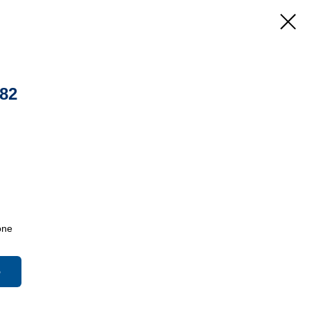
82
one
ю