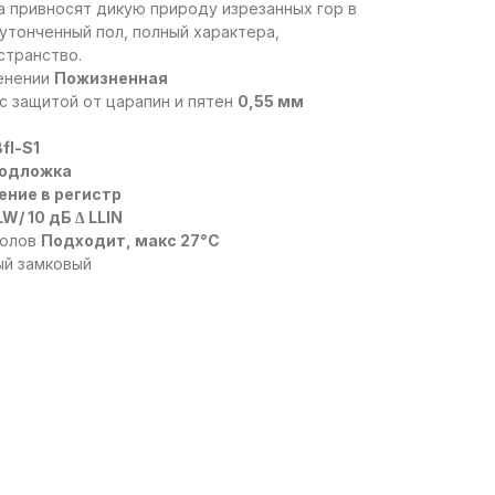
а привносят дикую природу изрезанных гор в
утонченный пол, полный характера,
транство.
менении
Пожизненная
с защитой от царапин и пятен
0,55 мм
Bfl-S1
подложка
ение в регистр
LW/ 10 дБ ∆ LLIN
полов
Подходит, макс 27°C
ый замковый