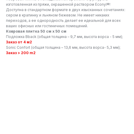
изготовленная из пряжи, окрашенной раствором Econyl®!
Доступна в стандартном формате в двух изысканных сочетаниях:
сером в крапинку и льняном бежевом. Не имеет никаких
переходов, а ее однородность делает ее идеальной для всех
ваших офисных или гостиничных помещений.
Ковровая плитка 50 см x 50 см
Подложка Bback (общая толщина – 9,7 мм, высота ворса - 5 мм);
Заказ от 4 м2
Sonic Confort (общая толщина – 13,6 мм, высота ворса- 5,3 мм);
Заказ > 200 m2