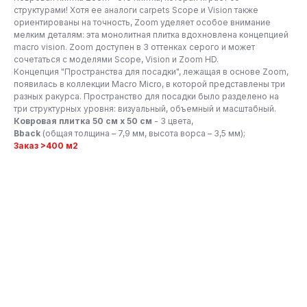
структурами! Хотя ее аналоги carpets Scope и Vision также
ориентированы на точность, Zoom уделяет особое внимание
мелким деталям: эта монолитная плитка вдохновлена концепцией
macro vision. Zoom доступен в 3 оттенках серого и может
сочетаться с моделями Scope, Vision и Zoom HD.
Концепция "Пространства для посадки", лежащая в основе Zoom,
появилась в коллекции Macro Micro, в которой представлены три
разных ракурса. Пространство для посадки было разделено на
три структурных уровня: визуальный, объемный и масштабный.
Ковровая плитка 50 см x 50 см
- 3 цвета,
Bback
(общая толщина – 7,9 мм, высота ворса – 3,5 мм);
Заказ >400 м2