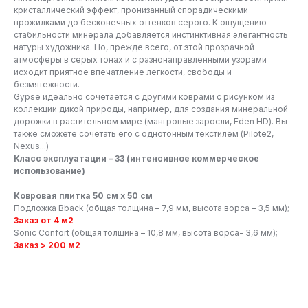
кристаллический эффект, пронизанный спорадическими
прожилками до бесконечных оттенков серого. К ощущению
стабильности минерала добавляется инстинктивная элегантность
натуры художника. Но, прежде всего, от этой прозрачной
атмосферы в серых тонах и с разнонаправленными узорами
исходит приятное впечатление легкости, свободы и
безмятежности.
Gypse идеально сочетается с другими коврами с рисунком из
коллекции дикой природы, например, для создания минеральной
дорожки в растительном мире (мангровые заросли, Eden HD). Вы
также сможете сочетать его с однотонным текстилем (Pilote2,
Nexus...)
Класс эксплуатации – 33 (интенсивное коммерческое
использование)
Ковровая плитка 50 см x 50 см
Подложка Bback (общая толщина – 7,9 мм, высота ворса – 3,5 мм);
Заказ от 4 м2
Sonic Confort (общая толщина – 10,8 мм, высота ворса- 3,6 мм);
Заказ > 200 м2