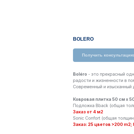
BOLERO
Получить консультаци
Boléro
- это прекрасный одн
радости и жизненности в п
Современный и изысканный д
Ковровая плитка 50 см x 5
Подложка Bback (общая тол
Заказ от 4 м2
Sonic Confort (общая толщи
Заказ: 25 цветов >200 m2;