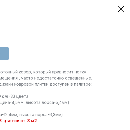
ю
отонный ковер, который привносит нотку
омещения , часто недостаточно освещенные.
изайн ковровой плитки доступен в палитре:
0 см
-33 цвета,
щина-8,5мм, высота ворса-5,4мм)
на-12,4мм, высота ворса-6,3мм)
 8 цветов от 3 м2